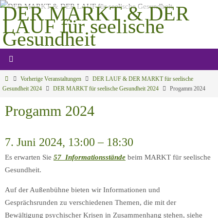
Zum
DER MARKT & DER
Inhalt
LAUF für seelische
springen
Gesundheit
Gemeinsam mehr bewegen
Start
Vorherige Veranstaltungen
DER LAUF & DER MARKT für seelische
Gesundheit 2024
DER MARKT für seelische Gesundheit 2024
Progamm 2024
Progamm 2024
7. Juni 2024, 13:00 – 18:30
Es erwarten Sie
57 Informationsstände
beim MARKT für seelische
Gesundheit.
Auf der Außenbühne bieten wir Informationen und
Gesprächsrunden zu verschiedenen Themen, die mit der
Bewältigung psychischer Krisen in Zusammenhang stehen, siehe