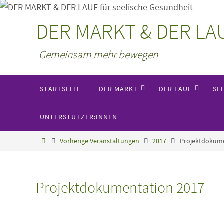
Zum
Inhalt
DER MARKT & DER LAUF
springen
Gemeinsam mehr bewegen
Zum
STARTSEITE
DER MARKT
DER LAUF
SE
Inhalt
springen
UNTERSTÜTZER:INNEN
Start
Vorherige Veranstaltungen
2017
Projektdokume
Projektdokumentation 2017