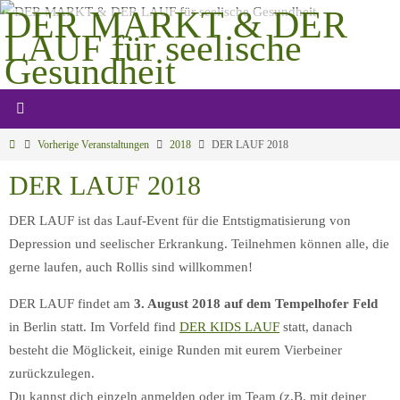
Zum
DER MARKT & DER
Inhalt
LAUF für seelische
springen
Gesundheit
Gemeinsam mehr bewegen
Start
Vorherige Veranstaltungen
2018
DER LAUF 2018
DER LAUF 2018
DER LAUF ist das Lauf-Event für die Entstigmatisierung von
Depression und seelischer Erkrankung. Teilnehmen können alle, die
gerne laufen, auch Rollis sind willkommen!
DER LAUF findet am
3. August 2018 auf dem Tempelhofer Feld
in Berlin statt. Im Vorfeld find
DER KIDS LAUF
statt, danach
besteht die Möglickeit, einige Runden mit eurem Vierbeiner
zurückzulegen.
Du kannst dich einzeln anmelden oder im Team (z.B. mit deiner