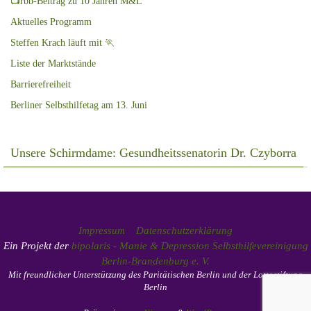
📺rbb-Beitrag zu 10 Jahren M&L
Aktuelles Programm
Steffen Krach läuft mit 🏃
Liste der Marktstände
Barrierefreiheit
Berliner Selbsthilfetag am 13. Juni
Unsere Schirmdame: Gesundheitssenatorin Dr. Czyborra
Impressum
Datenschutzerklärung
Ein Projekt der
bipolaris - Manie & Depression Selbsthilfevereinigung
Berlin-Brandenburg e. V.
Mit freundlicher Unterstützung des Paritätischen Berlin und der Lottostiftung
Berlin