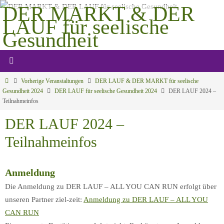
Zum
DER MARKT & DER
Inhalt
LAUF für seelische
springen
Gesundheit
Gemeinsam mehr bewegen
Start
Vorherige Veranstaltungen
DER LAUF & DER MARKT für seelische
Gesundheit 2024
DER LAUF für seelische Gesundheit 2024
DER LAUF 2024 –
Teilnahmeinfos
DER LAUF 2024 –
Teilnahmeinfos
Anmeldung
Die Anmeldung zu DER LAUF – ALL YOU CAN RUN erfolgt über
unseren Partner ziel-zeit:
Anmeldung zu DER LAUF – ALL YOU
CAN RUN