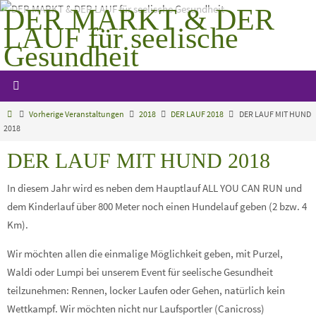
Zum
DER MARKT & DER
Inhalt
LAUF für seelische
springen
Gesundheit
Gemeinsam mehr bewegen
Start
Vorherige Veranstaltungen
2018
DER LAUF 2018
DER LAUF MIT HUND
2018
DER LAUF MIT HUND 2018
In diesem Jahr wird es neben dem Hauptlauf ALL YOU CAN RUN und
dem Kinderlauf über 800 Meter noch einen Hundelauf geben (2 bzw. 4
Km).
Wir möchten allen die einmalige Möglichkeit geben, mit Purzel,
Waldi oder Lumpi bei unserem Event für seelische Gesundheit
teilzunehmen: Rennen, locker Laufen oder Gehen, natürlich kein
Wettkampf. Wir möchten nicht nur Laufsportler (Canicross)