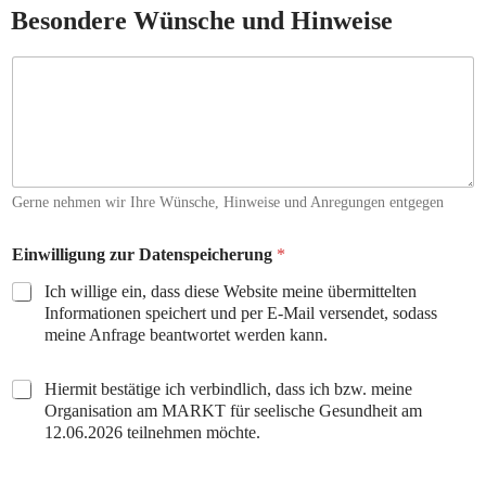
Besondere Wünsche und Hinweise
B
e
s
o
n
d
e
Gerne nehmen wir Ihre Wünsche, Hinweise und Anregungen entgegen
r
e
A
W
Einwilligung zur Datenspeicherung
*
d
ü
r
Ich willige ein, dass diese Website meine übermittelten
n
e
Informationen speichert und per E-Mail versendet, sodass
s
s
c
meine Anfrage beantwortet werden kann.
s
h
e
e
E
B
Hiermit bestätige ich verbindlich, dass ich bzw. meine
/
i
e
Organisation am MARKT für seelische Gesundheit am
H
n
s
12.06.2026 teilnehmen möchte.
i
w
t
n
i
a
w
l